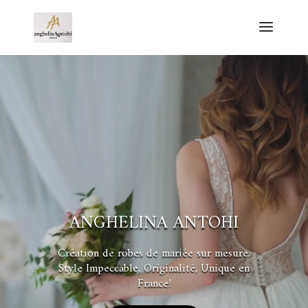
Lecteur
vidéo
ANGHELINA ANTOHI
Création de robes de mariée sur mesure.
Style Impeccable, Originalité, Unique en
France!